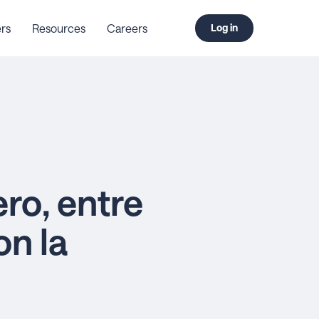
rs
Resources
Careers
Log in
ro, entre
on la