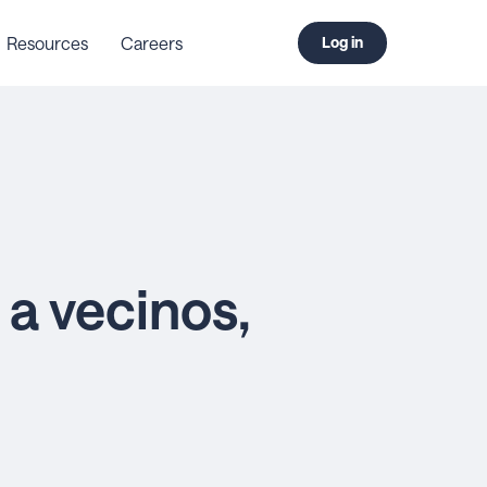
Resources
Careers
Log in
a vecinos,