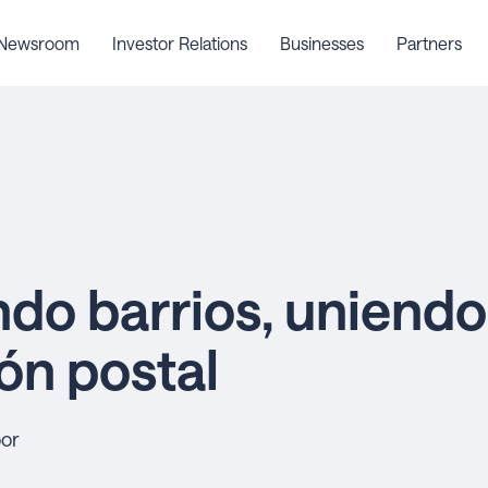
Newsroom
Investor Relations
Businesses
Partners
do barrios, uniendo 
ión postal
oor