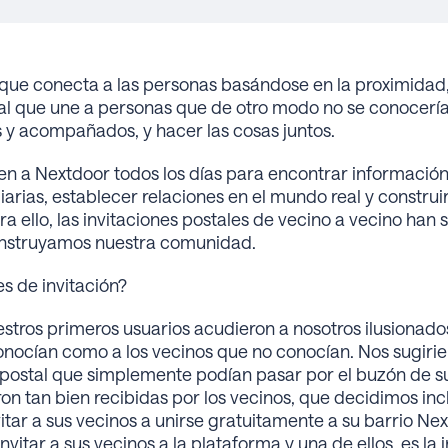
 que conecta a las personas basándose en la proximidad, 
l que une a personas que de otro modo no se conocerían
 y acompañados, y hacer las cosas juntos.
 a Nextdoor todos los días para encontrar información lo
rias, establecer relaciones en el mundo real y construir
ara ello, las invitaciones postales de vecino a vecino ha
nstruyamos nuestra comunidad.
s de invitación?
tros primeros usuarios acudieron a nosotros ilusionad
conocían como a los vecinos que no conocían. Nos sugirie
 postal que simplemente podían pasar por el buzón de su
eron tan bien recibidas por los vecinos, que decidimos inc
tar a sus vecinos a unirse gratuitamente a su barrio Nex
vitar a sus vecinos a la plataforma y una de ellos, es la i