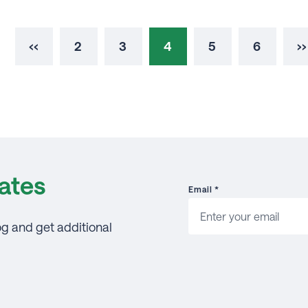
‹‹
2
3
4
5
6
››
ates
Email
*
og and get additional